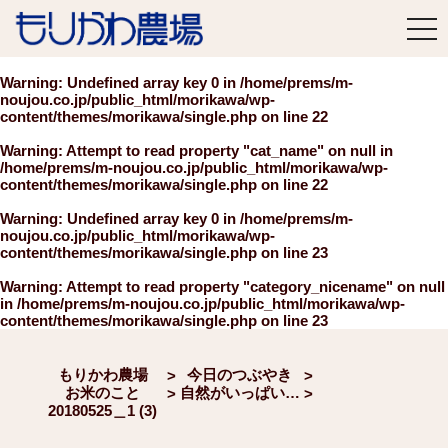
tog
nav
Warning
: Undefined array key 0 in
/home/prems/m-
noujou.co.jp/public_html/morikawa/wp-
content/themes/morikawa/single.php
on line
22
Warning
: Attempt to read property "cat_name" on null in
/home/prems/m-noujou.co.jp/public_html/morikawa/wp-
content/themes/morikawa/single.php
on line
22
Warning
: Undefined array key 0 in
/home/prems/m-
noujou.co.jp/public_html/morikawa/wp-
content/themes/morikawa/single.php
on line
23
Warning
: Attempt to read property "category_nicename" on null
in
/home/prems/m-noujou.co.jp/public_html/morikawa/wp-
content/themes/morikawa/single.php
on line
23
もりかわ農場
今日のつぶやき
>
>
お米のこと
自然がいっぱい
>
>
20180525＿1 (3)