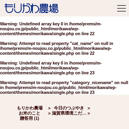
tog
nav
Warning
: Undefined array key 0 in
/home/prems/m-
noujou.co.jp/public_html/morikawa/wp-
content/themes/morikawa/single.php
on line
22
Warning
: Attempt to read property "cat_name" on null in
/home/prems/m-noujou.co.jp/public_html/morikawa/wp-
content/themes/morikawa/single.php
on line
22
Warning
: Undefined array key 0 in
/home/prems/m-
noujou.co.jp/public_html/morikawa/wp-
content/themes/morikawa/single.php
on line
23
Warning
: Attempt to read property "category_nicename" on null
in
/home/prems/m-noujou.co.jp/public_html/morikawa/wp-
content/themes/morikawa/single.php
on line
23
もりかわ農場
今日のつぶやき
>
>
お米のこと
滋賀県環境こだわりギフトセット
>
>
贈答用 (1)