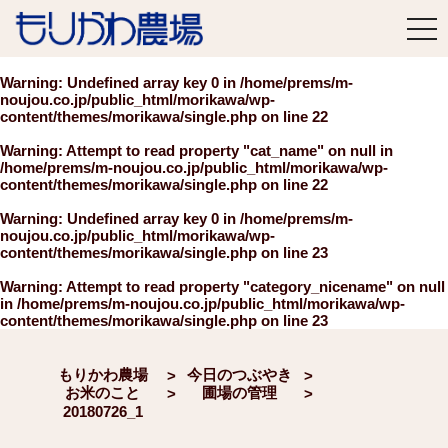
tog
nav
Warning
: Undefined array key 0 in
/home/prems/m-
noujou.co.jp/public_html/morikawa/wp-
content/themes/morikawa/single.php
on line
22
Warning
: Attempt to read property "cat_name" on null in
/home/prems/m-noujou.co.jp/public_html/morikawa/wp-
content/themes/morikawa/single.php
on line
22
Warning
: Undefined array key 0 in
/home/prems/m-
noujou.co.jp/public_html/morikawa/wp-
content/themes/morikawa/single.php
on line
23
Warning
: Attempt to read property "category_nicename" on null
in
/home/prems/m-noujou.co.jp/public_html/morikawa/wp-
content/themes/morikawa/single.php
on line
23
もりかわ農場
今日のつぶやき
>
>
お米のこと
圃場の管理
>
>
20180726_1