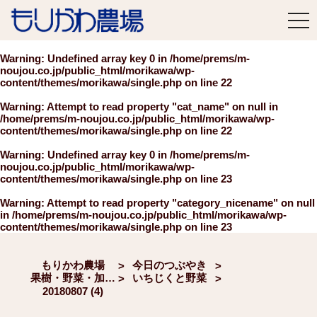
tog
nav
Warning
: Undefined array key 0 in
/home/prems/m-
noujou.co.jp/public_html/morikawa/wp-
content/themes/morikawa/single.php
on line
22
Warning
: Attempt to read property "cat_name" on null in
/home/prems/m-noujou.co.jp/public_html/morikawa/wp-
content/themes/morikawa/single.php
on line
22
Warning
: Undefined array key 0 in
/home/prems/m-
noujou.co.jp/public_html/morikawa/wp-
content/themes/morikawa/single.php
on line
23
Warning
: Attempt to read property "category_nicename" on null
in
/home/prems/m-noujou.co.jp/public_html/morikawa/wp-
content/themes/morikawa/single.php
on line
23
もりかわ農場
今日のつぶやき
>
>
果樹・野菜・加工品など
いちじくと野菜
>
>
20180807 (4)