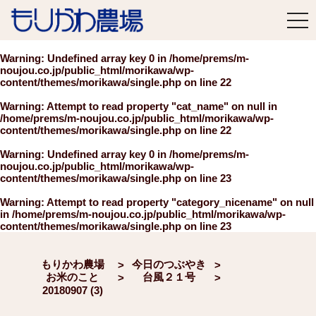
tog
nav
Warning
: Undefined array key 0 in
/home/prems/m-
noujou.co.jp/public_html/morikawa/wp-
content/themes/morikawa/single.php
on line
22
Warning
: Attempt to read property "cat_name" on null in
/home/prems/m-noujou.co.jp/public_html/morikawa/wp-
content/themes/morikawa/single.php
on line
22
Warning
: Undefined array key 0 in
/home/prems/m-
noujou.co.jp/public_html/morikawa/wp-
content/themes/morikawa/single.php
on line
23
Warning
: Attempt to read property "category_nicename" on null
in
/home/prems/m-noujou.co.jp/public_html/morikawa/wp-
content/themes/morikawa/single.php
on line
23
もりかわ農場
今日のつぶやき
>
>
お米のこと
台風２１号
>
>
20180907 (3)