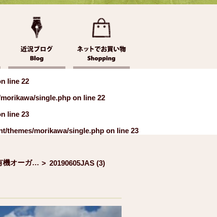
n line
22
/morikawa/single.php
on line
22
n line
23
nt/themes/morikawa/single.php
on line
23
JAS有機オーガニックコシヒカリの圃場
>
20190605JAS (3)