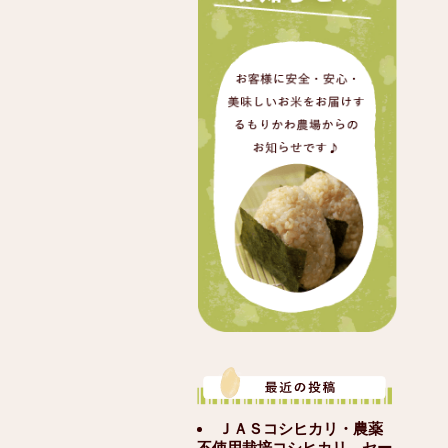
ＪＡＳコシヒカリ・農薬
不使用栽培コシヒカリ セー