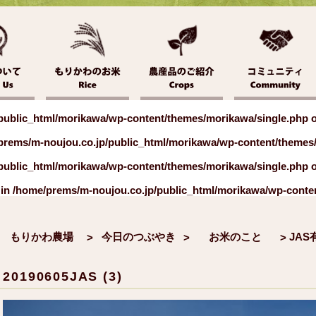
public_html/morikawa/wp-content/themes/morikawa/single.php
o
prems/m-noujou.co.jp/public_html/morikawa/wp-content/themes
public_html/morikawa/wp-content/themes/morikawa/single.php
o
 in
/home/prems/m-noujou.co.jp/public_html/morikawa/wp-conte
もりかわ農場
今日のつぶやき
お米のこと
>
>
>
20190605JAS (3)