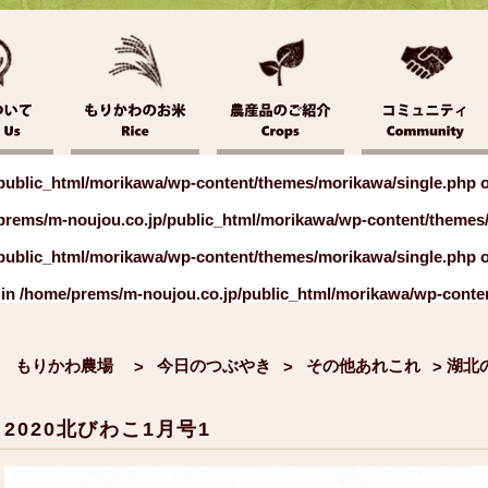
public_html/morikawa/wp-content/themes/morikawa/single.php
o
prems/m-noujou.co.jp/public_html/morikawa/wp-content/themes
public_html/morikawa/wp-content/themes/morikawa/single.php
o
 in
/home/prems/m-noujou.co.jp/public_html/morikawa/wp-conte
もりかわ農場
今日のつぶやき
その他あれこれ
>
>
>
2020北びわこ1月号1