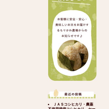
ＪＡＳコシヒカリ・農薬
不使用栽培コシヒカリ セー