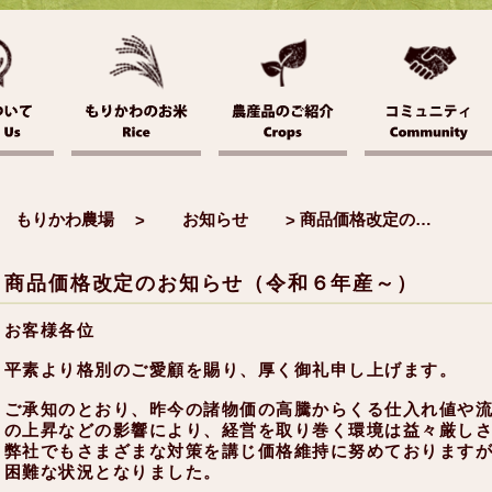
もりかわ農場
お知らせ
商品価格改定のお知らせ（令和６年産～）
>
>
商品価格改定のお知らせ（令和６年産～）
お客様各位
平素より格別のご愛顧を賜り、厚く御礼申し上げます。
ご承知のとおり、昨今の諸物価の高騰からくる仕入れ値や
の上昇などの影響により、経営を取り巻く環境は益々厳し
弊社でもさまざまな対策を講じ価格維持に努めております
困難な状況となりました。